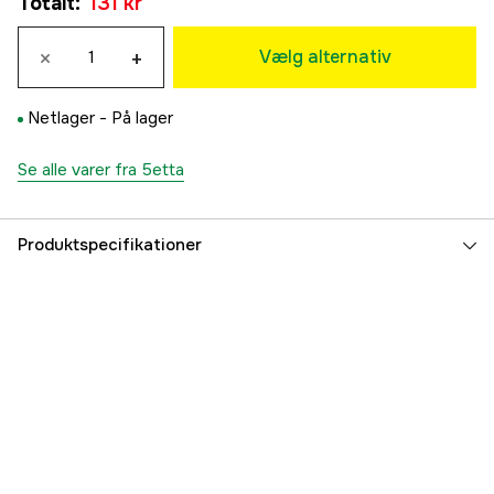
Totalt
:
131 kr
131 kr
L/XL
×
+
131 kr
Vælg alternativ
2XL/3XL
131 kr
Netlager -
På lager
Se alle varer fra 5etta
Produktspecifikationer
Vindtät
no
Vandtæt
no
Foret
no
Membran
nej
Hætte
Fast