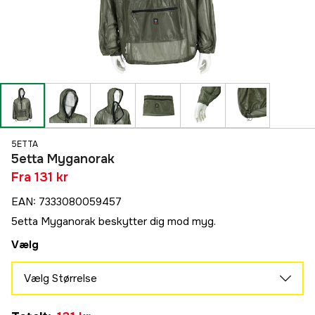
5ETTA
5etta Myganorak
Fra
131 kr
EAN
:
7333080059457
5etta Myganorak beskytter dig mod myg.
Vælg
Vælg Størrelse
S/M
Midlertidigt udsolgt