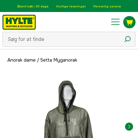
Åbent køb i 30 dage
Hurtige leveringer
Personlig service
Anorak dame
/
5etta Myganorak