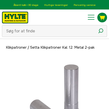
Åbent køb i 30 dage
Hurtige leveringer
Personlig service
Klikpatroner
/
5etta Klikpatroner Kal. 12. Metal 2-pak