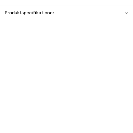
Produktspecifikationer
Referencenummer
3000018683
Producentens varenummer
7333080049304
EAN
7333080049304