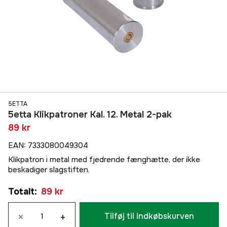
5ETTA
5etta Klikpatroner Kal. 12. Metal 2-pak
89 kr
EAN
:
7333080049304
Klikpatron i metal med fjedrende fænghætte, der ikke
beskadiger slagstiften.
Totalt
:
89 kr
×
+
Tilføj til indkøbskurven