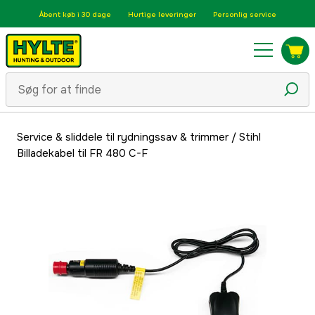
Åbent køb i 30 dage
Hurtige leveringer
Personlig service
Service & sliddele til rydningssav & trimmer
/
Stihl
Billadekabel til FR 480 C-F