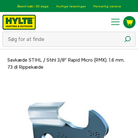
Åbent køb i 30 dage
Hurtige leveringer
Personlig service
Savkæde STIHL
/
Stihl 3/8'' Rapid Micro (RMX), 1,6 mm,
73 dl Rippekæde