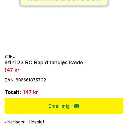
STIHL
Stihl 23 RO Rapid tandløs kæde
147 kr
EAN
:
886661875702
Totalt
:
147 kr
Email mig
Netlager -
Udsolgt