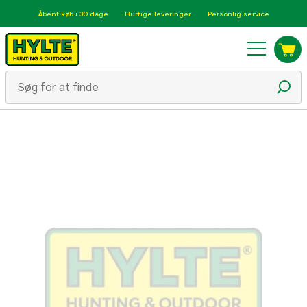
Åbent køb i 30 dage
Hurtige leveringer
Personlig service