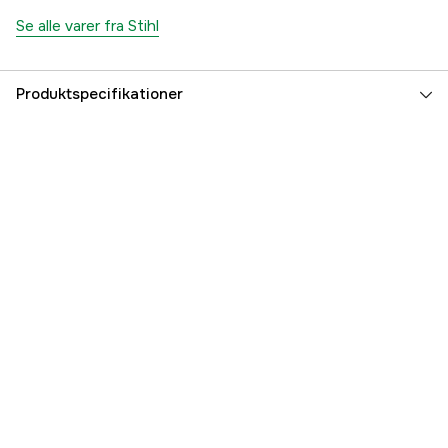
Se alle varer fra Stihl
Produktspecifikationer
Global garanti
yes
Referencenummer
1000778959
Producentens varenummer
31150000056
EAN
886661875702