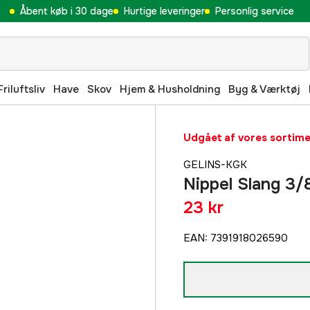
Åbent køb i 30 dage
Hurtige leveringer
Personlig service
Friluftsliv
Have
Skov
Hjem & Husholdning
Byg & Værktøj
Udgået af vores sortim
GELINS-KGK
Nippel Slang 3/8
23 kr
EAN
:
7391918026590