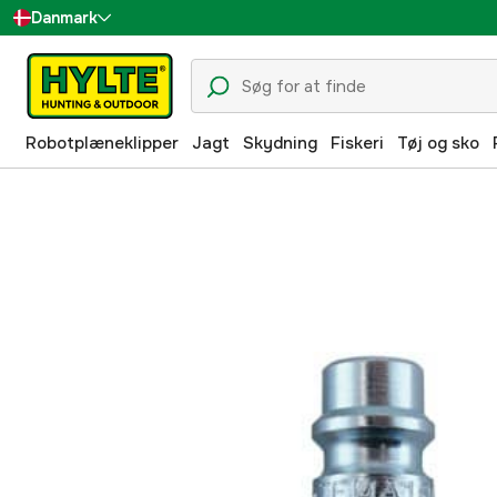
Danmark
Sverige
Suomi
Robotplæneklipper
Jagt
Skydning
Fiskeri
Tøj og sko
Norge
Deutschland