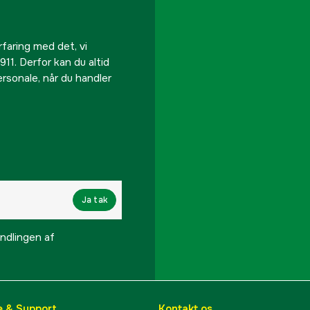
rfaring med det, vi
911. Derfor kan du altid
personale, når du handler
Ja tak
lingen af ​​
e & Support
Kontakt os