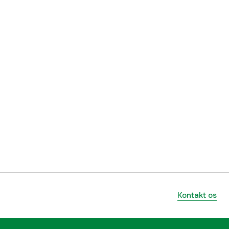
5000002657
mmer
6491-18
7392718115422
Kontakt os