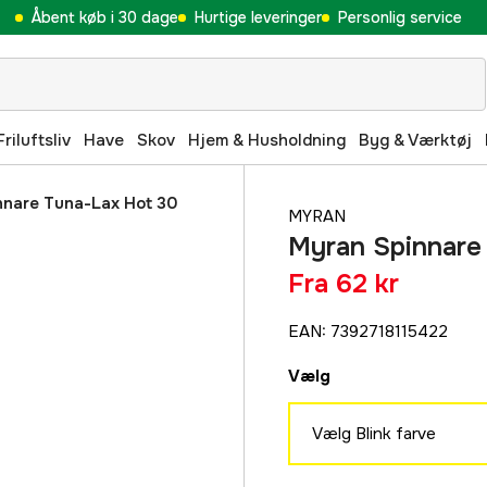
Åbent køb i 30 dage
Hurtige leveringer
Personlig service
Friluftsliv
Have
Skov
Hjem & Husholdning
Byg & Værktøj
nnare Tuna-Lax Hot 30
MYRAN
Myran Spinnare
Fra
62 kr
EAN
:
7392718115422
Vælg
Vælg Blink farve
Silver