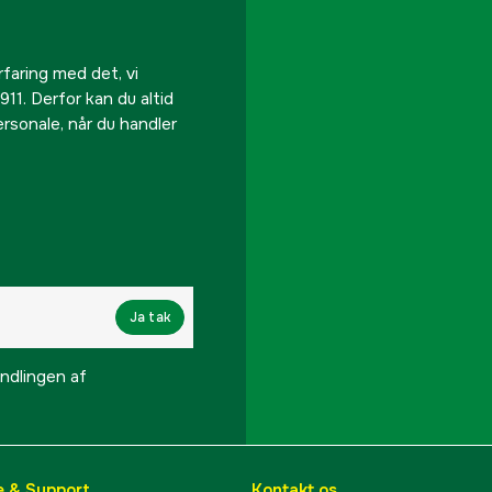
rfaring med det, vi
911. Derfor kan du altid
personale, når du handler
Ja tak
lingen af ​​
e & Support
Kontakt os