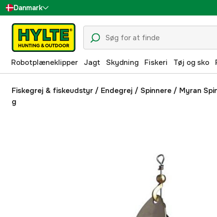
Danmark
Sverige
Suomi
Robotplæneklipper
Jagt
Skydning
Fiskeri
Tøj og sko
Norge
Deutschland
Fiskegrej & fiskeudstyr
/
Endegrej
/
Spinnere
/
Myran Spi
g