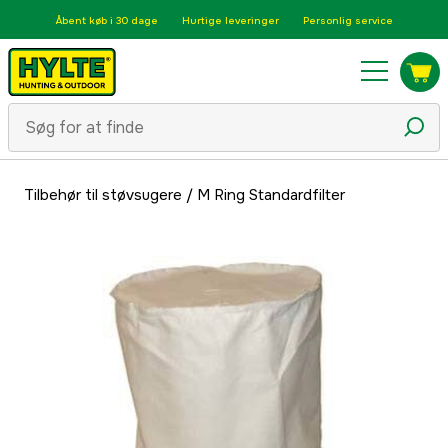
Åbent køb i 30 dage
Hurtige leveringer
Personlig service
Tilbehør til støvsugere
/
M Ring Standardfilter