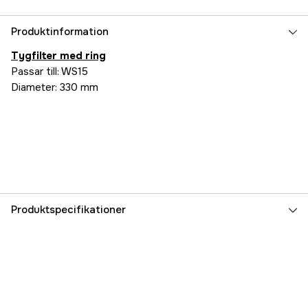
Produktinformation
Tygfilter med ring
Passar till: WS15
Diameter: 330 mm
Produktspecifikationer
Referencenummer
1000048938
Producentens varenummer
8204120
EAN
7391918041203