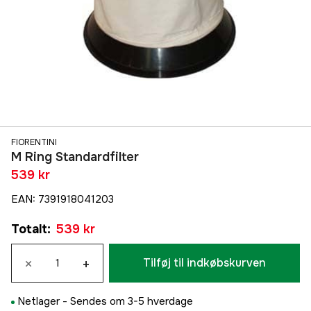
FIORENTINI
M Ring Standardfilter
539 kr
EAN
:
7391918041203
Totalt
:
539 kr
×
+
Tilføj til indkøbskurven
Netlager -
Sendes om 3-5 hverdage