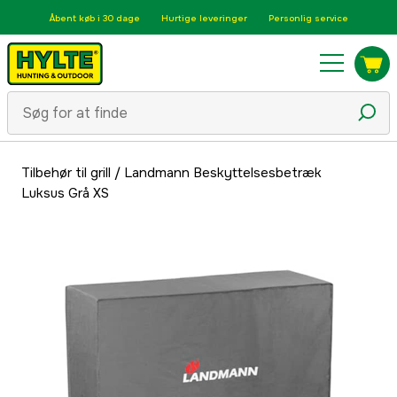
Åbent køb i 30 dage
Hurtige leveringer
Personlig service
Tilbehør til grill
/
Landmann Beskyttelsesbetræk
Luksus Grå XS