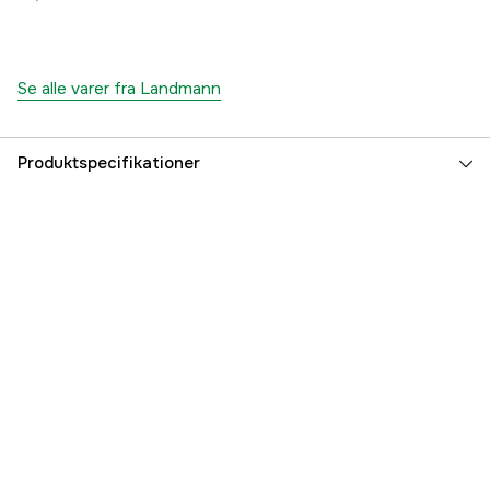
Se alle varer fra Landmann
Produktspecifikationer
Vægt
6 kg
Referencenummer
1000000726
Producentens varenummer
14343
EAN
4000810143436