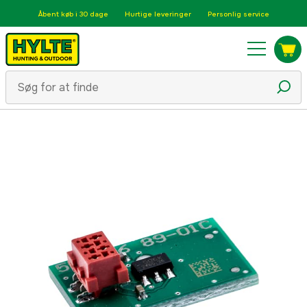
Åbent køb i 30 dage
Hurtige leveringer
Personlig service