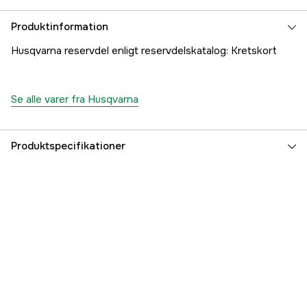
Produktinformation
Husqvarna reservdel enligt reservdelskatalog: Kretskort
Se alle varer fra Husqvarna
Produktspecifikationer
Referencenummer
1000290305
Producentens varenummer
5796691-01
EAN
7393080488275