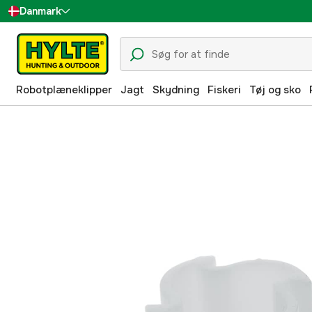
Danmark
Sverige
Suomi
Robotplæneklipper
Jagt
Skydning
Fiskeri
Tøj og sko
Norge
Deutschland