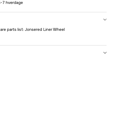
-7 hverdage
are parts list: Jonsered Liner Wheel
1000181116
mmer
5036418-01
7392930040892