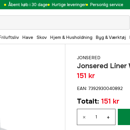
Åbent køb i 30 dage
Hurtige leveringer
Personlig service
Friluftsliv
Have
Skov
Hjem & Husholdning
Byg & Værktøj
JONSERED
Jonsered Liner
151 kr
EAN
:
7392930040892
Totalt
:
151 kr
×
+