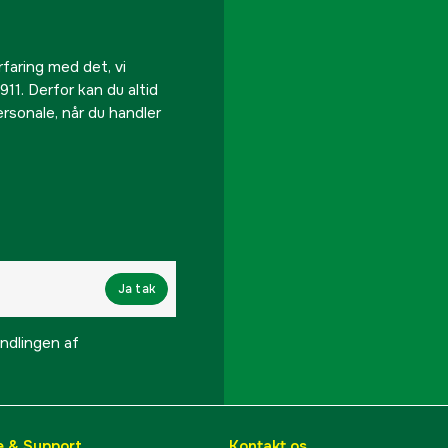
rfaring med det, vi
911. Derfor kan du altid
personale, når du handler
Ja tak
lingen af ​​
e & Support
Kontakt os