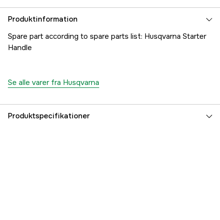
Produktinformation
Spare part according to spare parts list: Husqvarna Starter
Handle
Se alle varer fra Husqvarna
Produktspecifikationer
Referencenummer
1000180501
Producentens varenummer
5035439-01
EAN
7391883098721