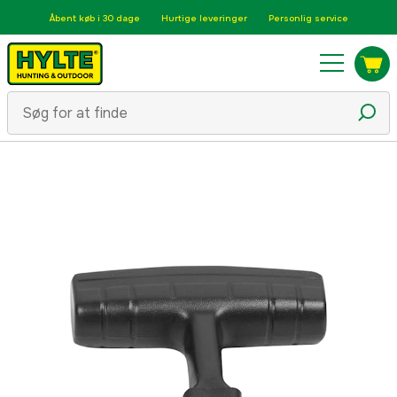
Åbent køb i 30 dage
Hurtige leveringer
Personlig service