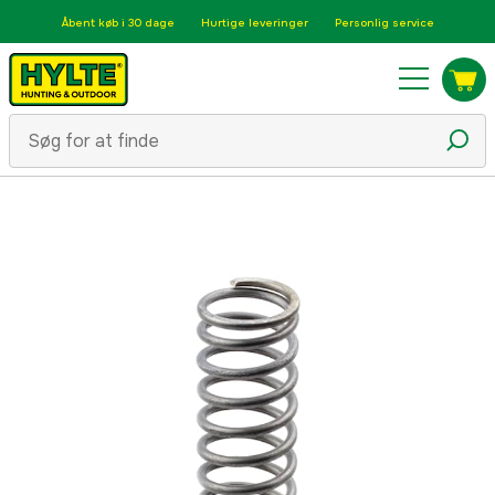
Åbent køb i 30 dage
Hurtige leveringer
Personlig service