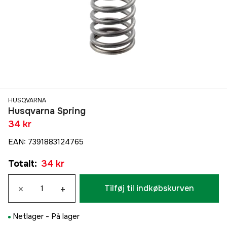
HUSQVARNA
Husqvarna Spring
34 kr
EAN
:
7391883124765
Totalt
:
34 kr
×
+
Tilføj til indkøbskurven
Netlager -
På lager