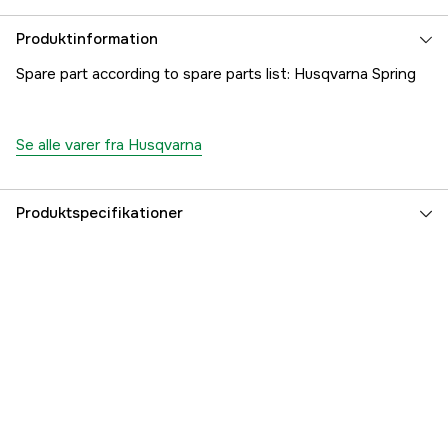
Produktinformation
Spare part according to spare parts list: Husqvarna Spring
Se alle varer fra Husqvarna
Produktspecifikationer
Referencenummer
1000264849
Producentens varenummer
5371860-01
EAN
7391883124765