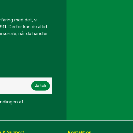
rfaring med det, vi
911. Derfor kan du altid
personale, når du handler
Ja tak
lingen af ​​
e & Support
Kontakt os