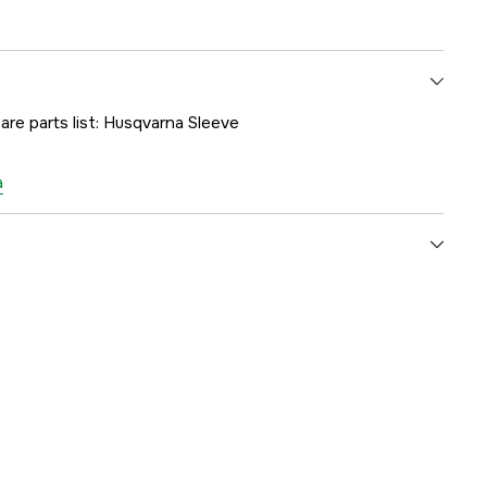
are parts list: Husqvarna Sleeve
a
1000287201
mmer
5776563-01
7393080359308