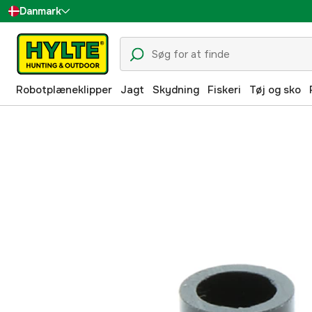
Danmark
Sverige
Suomi
Robotplæneklipper
Jagt
Skydning
Fiskeri
Tøj og sko
Norge
Deutschland