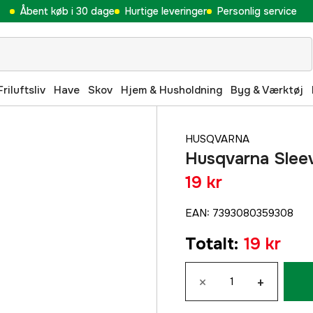
Åbent køb i 30 dage
Hurtige leveringer
Personlig service
Friluftsliv
Have
Skov
Hjem & Husholdning
Byg & Værktøj
HUSQVARNA
Husqvarna Slee
19 kr
EAN
:
7393080359308
Totalt
:
19 kr
×
+