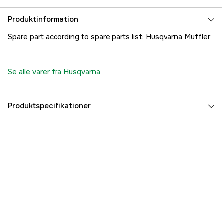
Produktinformation
Spare part according to spare parts list: Husqvarna Muffler
Se alle varer fra Husqvarna
Produktspecifikationer
Referencenummer
1000183071
Producentens varenummer
5039490-02
EAN
7391883106709