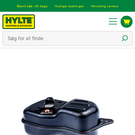
Åbent køb i 30 dage
Hurtige leveringer
Personlig service