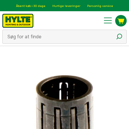
Åbent køb i 30 dage
Hurtige leveringer
Personlig service