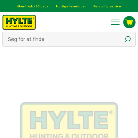
Åbent køb i 30 dage
Hurtige leveringer
Personlig service