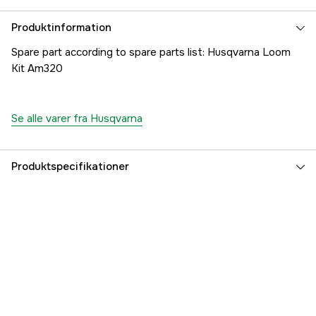
Produktinformation
Spare part according to spare parts list: Husqvarna Loom
Kit Am320
Se alle varer fra Husqvarna
Produktspecifikationer
Referencenummer
1000293235
Producentens varenummer
5816211-01
EAN
7393080517708