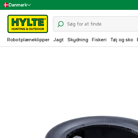
Danmark
Sverige
Suomi
Robotplæneklipper
Jagt
Skydning
Fiskeri
Tøj og sko
Norge
Deutschland