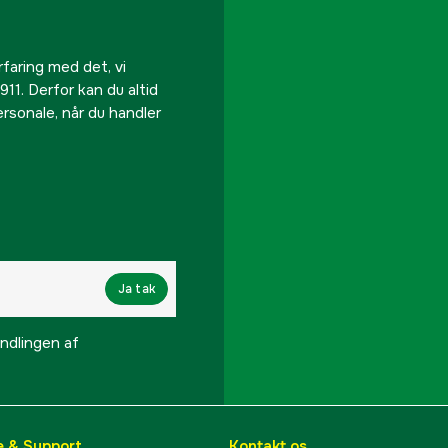
rfaring med det, vi
911. Derfor kan du altid
personale, når du handler
Ja tak
lingen af ​​
e & Support
Kontakt os