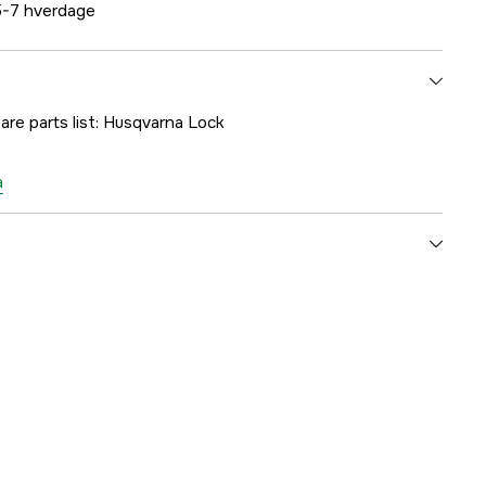
-7 hverdage
are parts list: Husqvarna Lock
a
1000276509
mmer
5440444-02
7391883162026