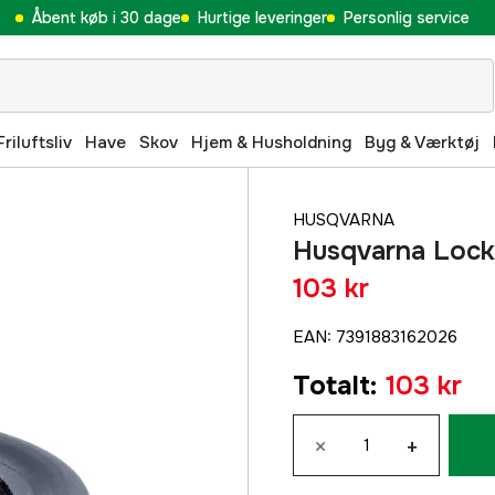
Åbent køb i 30 dage
Hurtige leveringer
Personlig service
Friluftsliv
Have
Skov
Hjem & Husholdning
Byg & Værktøj
HUSQVARNA
Husqvarna Lock
103 kr
EAN
:
7391883162026
Totalt
:
103 kr
×
+