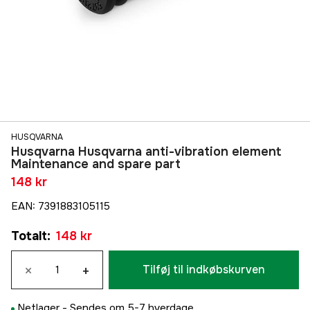
HUSQVARNA
Husqvarna Husqvarna anti-vibration element
Maintenance and spare part
148 kr
EAN
:
7391883105115
Totalt
:
148 kr
×
+
Tilføj til indkøbskurven
Netlager -
Sendes om 5-7 hverdage