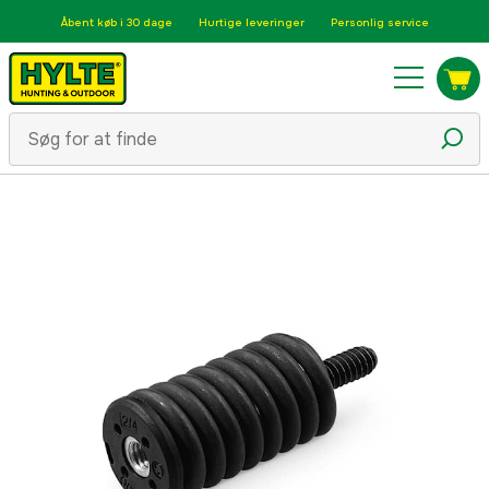
Åbent køb i 30 dage
Hurtige leveringer
Personlig service