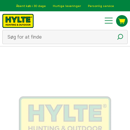
Åbent køb i 30 dage
Hurtige leveringer
Personlig service