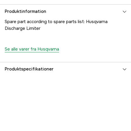
Produktinformation
Spare part according to spare parts list: Husqvarna
Discharge Limiter
Se alle varer fra Husqvarna
Produktspecifikationer
Referencenummer
1000261689
Producentens varenummer
5351432-01
EAN
7391883408292