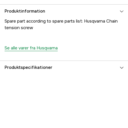
Produktinformation
Spare part according to spare parts list: Husqvarna Chain
tension screw
Se alle varer fra Husqvarna
Produktspecifikationer
Referencenummer
1000171650
Producentens varenummer
5018192-01
EAN
7391883087138