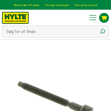
Åbent køb i 30 dage
Hurtige leveringer
Personlig service