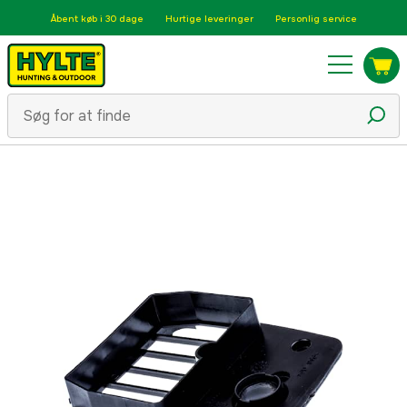
Åbent køb i 30 dage
Hurtige leveringer
Personlig service