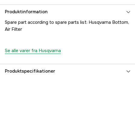
Produktinformation
Spare part according to spare parts list: Husqvarna Bottom,
Air Filter
Se alle varer fra Husqvarna
Produktspecifikationer
Referencenummer
1000183124
Producentens varenummer
5039579-01
EAN
7391883106945