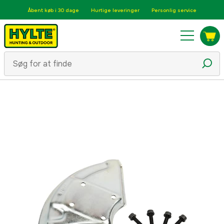
Åbent køb i 30 dage
Hurtige leveringer
Personlig service