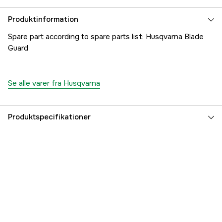
Produktinformation
Spare part according to spare parts list: Husqvarna Blade
Guard
Se alle varer fra Husqvarna
Produktspecifikationer
Referencenummer
1000282199
Producentens varenummer
5745326-01
EAN
7393080436757