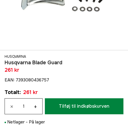
HUSQVARNA
Husqvarna Blade Guard
261 kr
EAN
:
7393080436757
Totalt
:
261 kr
×
+
Tilføj til indkøbskurven
Netlager -
På lager