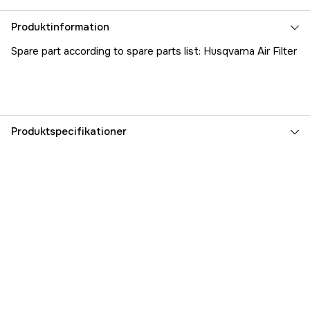
Produktinformation
Spare part according to spare parts list: Husqvarna Air Filter
Produktspecifikationer
Referencenummer
1000263601
Producentens varenummer
5370240-01
EAN
7392930041400