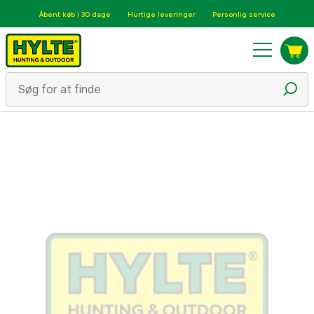
Åbent køb i 30 dage
Hurtige leveringer
Personlig service