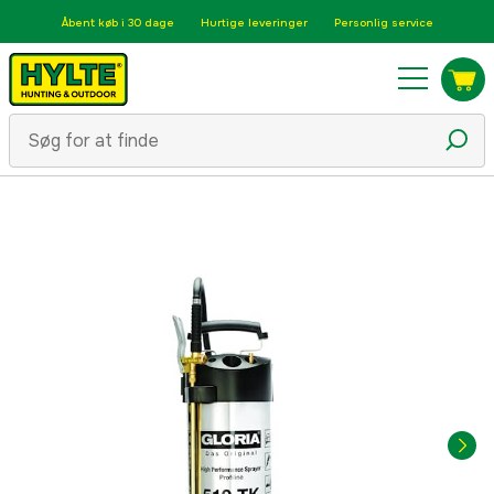
Åbent køb i 30 dage
Hurtige leveringer
Personlig service