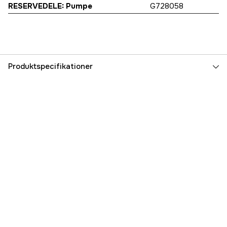
RESERVEDELE: Pumpe
G728058
Produktspecifikationer
Referencenummer
1000041858
Producentens varenummer
2604215
EAN
4046436000456