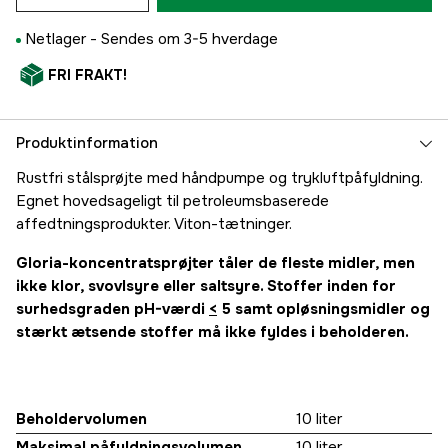
Netlager -
Sendes om 3-5 hverdage
FRI FRAKT!
Produktinformation
Rustfri stålsprøjte med håndpumpe og trykluftpåfyldning.
Egnet hovedsageligt til petroleumsbaserede
affedtningsprodukter. Viton-tætninger.
Gloria-koncentratsprøjter tåler de fleste midler, men
ikke klor, svovlsyre eller saltsyre. Stoffer inden for
surhedsgraden pH-værdi
<
5 samt opløsningsmidler og
stærkt ætsende stoffer må ikke fyldes i beholderen.
Beholdervolumen
10 liter
Maksimal påfyldningsvolumen
10 liter