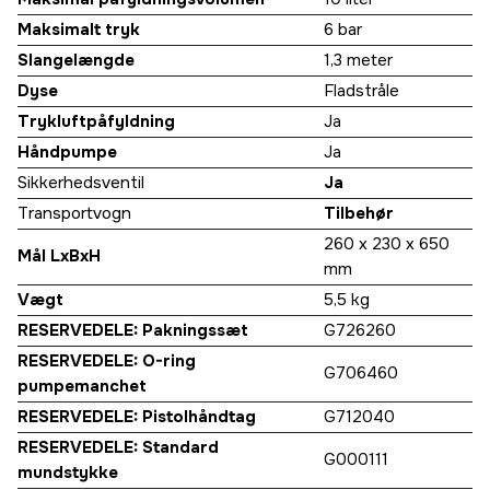
Maksimalt tryk
6 bar
Slangelængde
1,3 meter
Dyse
Fladstråle
Trykluftpåfyldning
Ja
Håndpumpe
Ja
Sikkerhedsventil
Ja
Transportvogn
Tilbehør
260 x 230 x 650
Mål LxBxH
mm
Vægt
5,5 kg
RESERVEDELE: Pakningssæt
G726260
RESERVEDELE: O-ring
G706460
pumpemanchet
RESERVEDELE: Pistolhåndtag
G712040
RESERVEDELE: Standard
G000111
mundstykke