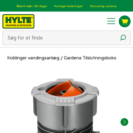
Åbent køb i 30 dage
Hurtige leveringer
Personlig service
Koblinger vandingsanlæg
/
Gardena Tilslutningsboks