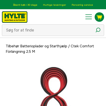
Åbent køb i 30 dage
Hurtige leveringer
Personlig service
Tilbehør Batterioplader og Starthjælp
/
Ctek Comfort
Förlängning 2,5 M