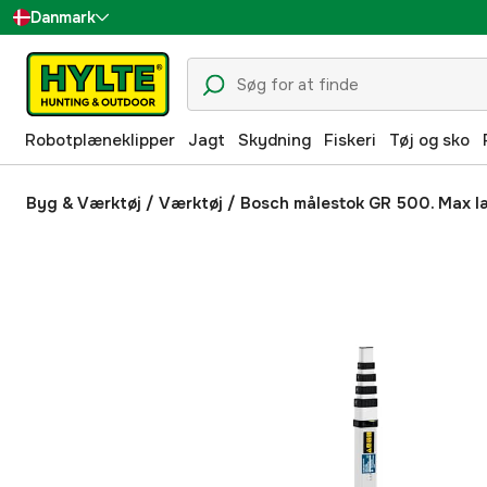
Danmark
Sverige
Suomi
Robotplæneklipper
Jagt
Skydning
Fiskeri
Tøj og sko
Norge
Deutschland
Byg & Værktøj
/
Værktøj
/
Bosch målestok GR 500. Max l