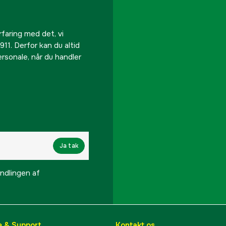
rfaring med det, vi
911. Derfor kan du altid
personale, når du handler
Ja tak
lingen af ​​
e & Support
Kontakt os