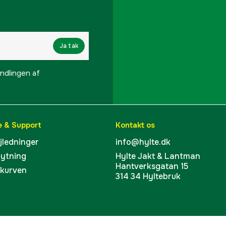
Ja tak
lingen af ​​
e & Support
Kontakt os
ejledninger
info@hylte.dk
bytning
Hylte Jakt & Lantman
Hantverksgatan 15
skurven
314 34 Hyltebruk