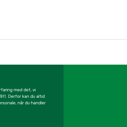
Referencenummer
Producentens varenu
EAN
rfaring med det, vi
911. Derfor kan du altid
personale, når du handler