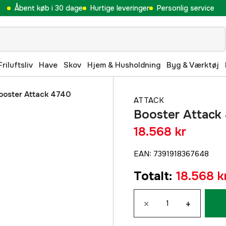
Åbent køb i 30 dage
Hurtige leveringer
Personlig service
Friluftsliv
Have
Skov
Hjem & Husholdning
Byg & Værktøj
ooster Attack 4740
ATTACK
Booster Attack
18.568 kr
EAN
:
7391918367648
Totalt
:
18.568 k
×
+