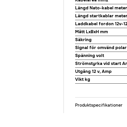
Kabelarea mm2
Längd Nato-kabel mete
Längd startkablar mete
Laddkabel fordon 12v-1
Mått LxBxH mm
Säkring
Signal för omvänd polar
Spänning volt
Strömstyrka vid start 
Utgång 12 v, Amp
Vikt kg
Produktspecifikationer
Batterispænding