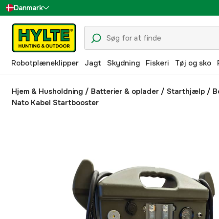
Danmark
Sverige
Suomi
Robotplæneklipper
Jagt
Skydning
Fiskeri
Tøj og sko
Norge
Deutschland
Hjem & Husholdning
/
Batterier & oplader
/
Starthjælp
/
B
Nato Kabel Startbooster