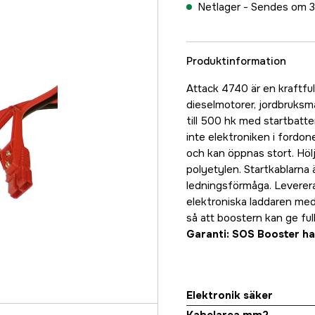
Netlager -
Sendes om 3
Produktinformation
Attack 4740 är en kraftful
dieselmotorer, jordbruksma
till 500 hk med startbatt
inte elektroniken i fordo
och kan öppnas stort. Hölje
polyetylen. Startkablarna
ledningsförmåga. Leverer
elektroniska laddaren med 
så att boostern kan ge full
Garanti: SOS Booster har
Elektronik säker