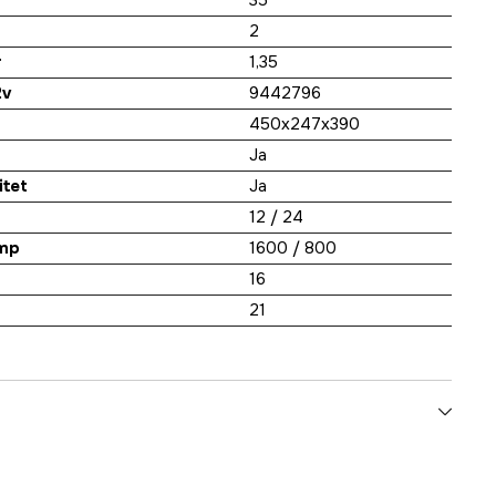
35
r
2
r
1,35
2v
9442796
450x247x390
Ja
itet
Ja
12 / 24
Amp
1600 / 800
16
21
12 V