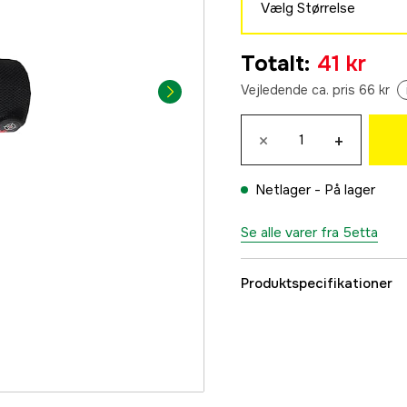
Vælg Størrelse
S
Totalt
:
41 kr
41 kr
Vejledende ca. pris 66 kr
M
41 kr
×
+
L
41 kr
Netlager -
På lager
XL
41 kr
Se alle varer fra 5etta
2XL
41 kr
Produktspecifikationer
Type af handske
Farvetone