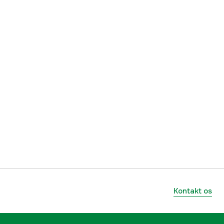
3000014171
mmer
7333080046693
7333080046693
Kontakt os