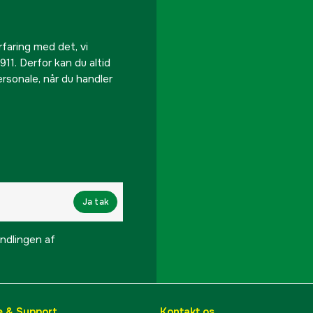
rfaring med det, vi
911. Derfor kan du altid
personale, når du handler
Ja tak
lingen af ​​
e & Support
Kontakt os