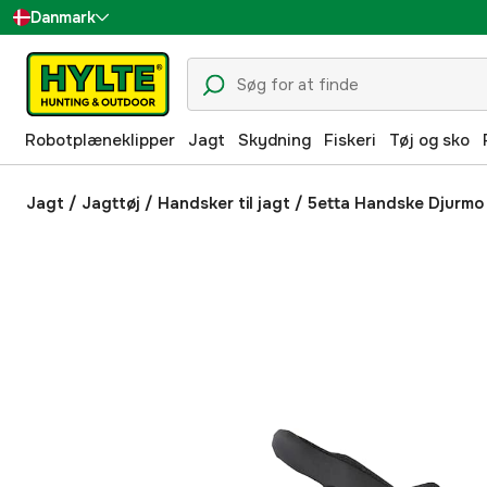
Danmark
Sverige
Suomi
Robotplæneklipper
Jagt
Skydning
Fiskeri
Tøj og sko
Norge
Deutschland
Jagt
/
Jagttøj
/
Handsker til jagt
/
5etta Handske Djurmo